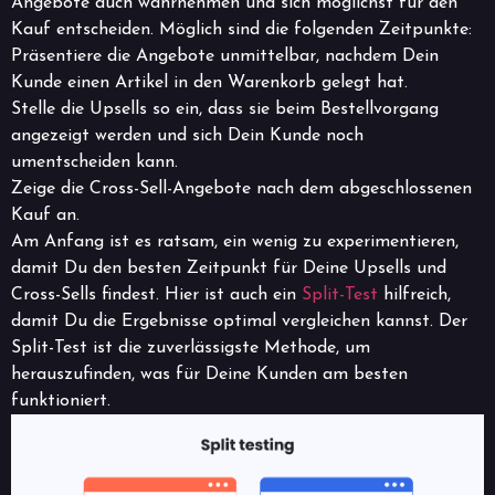
Angebote auch wahrnehmen und sich möglichst für den
Kauf entscheiden. Möglich sind die folgenden Zeitpunkte:
Präsentiere die Angebote unmittelbar, nachdem Dein
Kunde einen Artikel in den Warenkorb gelegt hat.
Stelle die Upsells so ein, dass sie beim Bestellvorgang
angezeigt werden und sich Dein Kunde noch
umentscheiden kann.
Zeige die Cross-Sell-Angebote nach dem abgeschlossenen
Kauf an.
Am Anfang ist es ratsam, ein wenig zu experimentieren,
damit Du den besten Zeitpunkt für Deine Upsells und
Cross-Sells findest. Hier ist auch ein
Split-Test
hilfreich,
damit Du die Ergebnisse optimal vergleichen kannst. Der
Split-Test ist die zuverlässigste Methode, um
herauszufinden, was für Deine Kunden am besten
funktioniert.