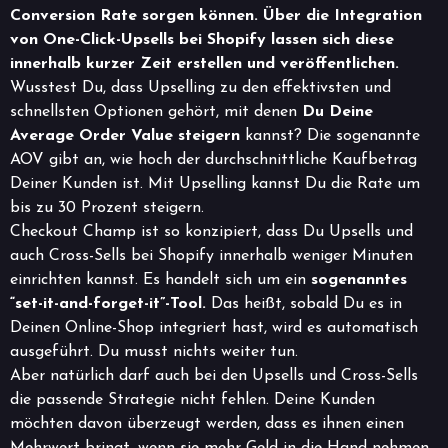
Conversion Rate sorgen können. Über die Integration
von One-Click-Upsells bei Shopify lassen sich diese
innerhalb kurzer Zeit erstellen und veröffentlichen.
Wusstest Du, dass Upselling zu den effektivsten und
schnellsten Optionen gehört, mit denen
Du Deine
Average Order Value steigern
kannst? Die sogenannte
AOV gibt an, wie hoch der durchschnittliche Kaufbetrag
Deiner Kunden ist. Mit Upselling kannst Du die Rate um
bis zu 30 Prozent steigern.
Checkout Champ ist so konzipiert, dass Du Upsells und
auch Cross-Sells bei Shopify innerhalb weniger Minuten
einrichten kannst. Es handelt sich um ein
sogenanntes
“set-it-and-forget-it”-Tool.
Das heißt, sobald Du es in
Deinen Online-Shop integriert hast, wird es automatisch
ausgeführt. Du musst nichts weiter tun.
Aber natürlich darf auch bei den Upsells und Cross-Sells
die passende Strategie nicht fehlen. Deine Kunden
möchten davon überzeugt werden, dass es ihnen einen