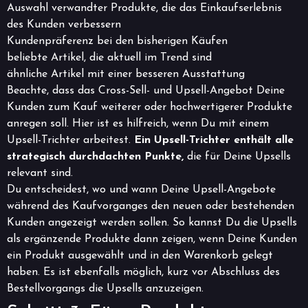
Auswahl verwandter Produkte, die das Einkaufserlebnis
des Kunden verbessern
Kundenpräferenz bei den bisherigen Käufen
beliebte Artikel, die aktuell im Trend sind
ähnliche Artikel mit einer besseren Ausstattung
Beachte, dass das Cross-Sell- und Upsell-Angebot Deine
Kunden zum Kauf weiterer oder hochwertigerer Produkte
anregen soll. Hier ist es hilfreich, wenn Du mit einem
Upsell-Trichter arbeitest.
Ein Upsell-Trichter enthält alle
strategisch durchdachten Punkte,
die für Deine Upsells
relevant sind.
Du entscheidest, wo und wann Deine Upsell-Angebote
während des Kaufvorganges den neuen oder bestehenden
Kunden angezeigt werden sollen. So kannst Du die Upsells
als ergänzende Produkte dann zeigen, wenn Deine Kunden
ein Produkt ausgewählt und in den Warenkorb gelegt
haben. Es ist ebenfalls möglich, kurz vor Abschluss des
Bestellvorgangs die Upsells anzuzeigen.