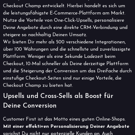
Checkout Champ entwickelt. Hierbei handelt es sich um
die leistungsfähigste E-Commerce-Plattform am Markt.
Nutze die Vorteile von One-Click-Upsells, personalisiere
Deine Angebote durch eine direkte CRM-Verbindung und
steigere so nachhaltig Deinen Umsatz.
Wir bieten Dir mehr als 500 verschiedene Integrationen,
über 100 Währungen und die schnellste und zuverlässigste
Plattform. Weniger als eine Sekunde Ladezeit beim
Checkout, 10-Mal schneller als Deine derzeitige Plattform
und die Steigerung der Conversion um das Dreifache durch
einstufige Checkout-Seiten sind nur einige Vorteile, die
Checkout Champ zu bieten hat.
Upsells und Cross-Sells als Boost für
Deine Conversion
Customer First ist das Motto eines guten Online-Shops.
Mit einer effektiven Personalisierung Deiner Angebote
sprichst Du nicht nur potenzielle Kunden an. Auch