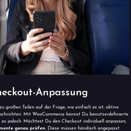
Checkout-Anpassung
 großen Teilen auf der Frage, wie einfach es ist, aktive
Nachrichten. Mit WooCommerce kannst Du benutzerdefinierte
es jedoch. Möchtest Du den Checkout individuell anpassen,
emente genau prüfen.
Diese müssen händisch angepasst