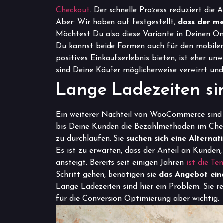
Checkout
. Der schnelle Prozess reduziert die
Aber: Wir haben auf festgestellt,
dass der me
Möchtest Du also diese Variante in Deinen Onli
Du kannst beide Formen auch für den mobilen 
positives Einkaufserlebnis bieten, ist eher un
sind Deine Käufer möglicherweise verwirrt und 
Lange Ladezeiten si
Ein weiterer Nachteil von WooCommerce sind d
bis Deine Kunden die Bezahlmethoden im Chec
zu durchlaufen. Sie
suchen sich eine Alternat
Es ist zu erwarten, dass der Anteil an Kunden
ansteigt. Bereits seit einigen Jahren
ist die Te
Schritt gehen, benötigen sie
das Angebot eine
Lange Ladezeiten sind hier ein Problem. Sie r
für die Conversion Optimierung aber wichtig.