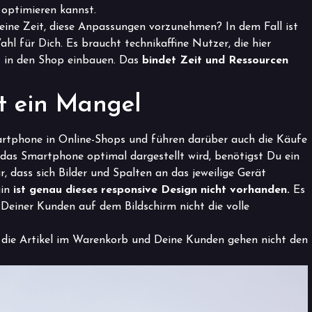
 optimieren kannst.
eine Zeit, diese Anpassungen vorzunehmen? In dem Fall ist
l für Dich. Es braucht technikaffine Nutzer, die hier
ht in den Shop einbauen. Das
bindet Zeit und Ressourcen
st ein Mangel
artphone in Online-Shops und führen darüber auch die Käufe
das Smartphone optimal dargestellt wird, benötigst Du ein
r, dass sich Bilder und Spalten an das jeweilige Gerät
gin
ist genau dieses responsive Design nicht vorhanden.
Es
e Deiner Kunden auf dem Bildschirm nicht die volle
nn die Artikel im Warenkorb und Deine Kunden gehen nicht den